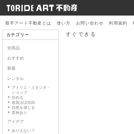
取手アート不動産とは
使い方
お問い合わせ
利用規約
すぐできる
カテゴリー
全商品
おすすめ
新着
レンタル
アトリエ・スタジオ・
ショップ
住める
改装ほぼ自由
自然を感じる
貫禄あり
アイデア
ありえない？